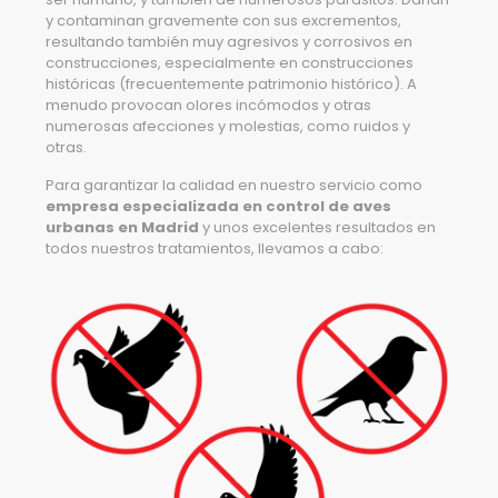
y contaminan gravemente con sus excrementos,
resultando también muy agresivos y corrosivos en
construcciones, especialmente en construcciones
históricas (frecuentemente patrimonio histórico). A
menudo provocan olores incómodos y otras
numerosas afecciones y molestias, como ruidos y
otras.
Para garantizar la calidad en nuestro servicio como
empresa especializada en control de aves
urbanas en Madrid
y unos excelentes resultados en
todos nuestros tratamientos, llevamos a cabo: